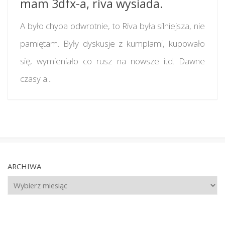
mam 3dfx-a, riva wysiada.
A było chyba odwrotnie, to Riva była silniejsza, nie
pamiętam. Były dyskusje z kumplami, kupowało
się, wymieniało co rusz na nowsze itd. Dawne
czasy a...
ARCHIWA
Archiwa