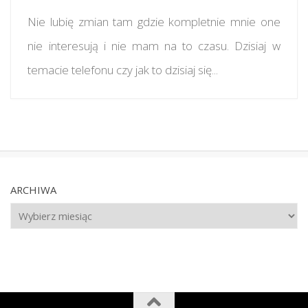
Nie lubię zmian tam gdzie kompletnie mnie one
nie interesują i nie mam na to czasu. Dzisiaj w
temacie telefonu czy jak to dzisiaj się...
ARCHIWA
Archiwa