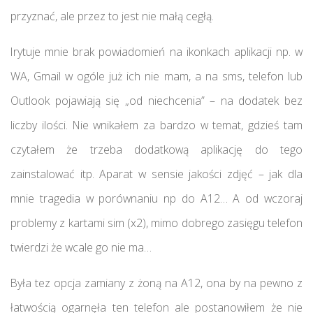
przyznać, ale przez to jest nie małą cegłą.
Irytuje mnie brak powiadomień na ikonkach aplikacji np. w
WA, Gmail w ogóle już ich nie mam, a na sms, telefon lub
Outlook pojawiają się „od niechcenia” – na dodatek bez
liczby ilości. Nie wnikałem za bardzo w temat, gdzieś tam
czytałem że trzeba dodatkową aplikację do tego
zainstalować itp. Aparat w sensie jakości zdjęć – jak dla
mnie tragedia w porównaniu np do A12… A od wczoraj
problemy z kartami sim (x2), mimo dobrego zasięgu telefon
twierdzi że wcale go nie ma…
Była tez opcja zamiany z żoną na A12, ona by na pewno z
łatwością ogarnęła ten telefon ale postanowiłem że nie