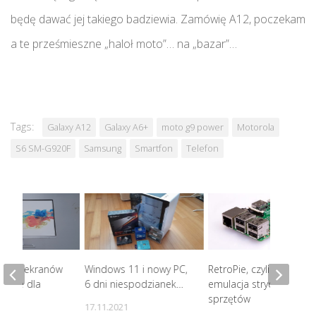
będę dawać jej takiego badziewia. Zamówię A12, poczekam
a te prześmieszne „haloł moto”… na „bazar”…
Tags:
Galaxy A12
Galaxy A6+
moto g9 power
Motorola
S6 SM-G920F
Samsung
Smartfon
Telefon
rzech ekranów
Windows 11 i nowy PC,
RetroPie, czyli udana
 – nie dla
6 dni niespodzianek…
emulacja strych
sprzętów
17.11.2021