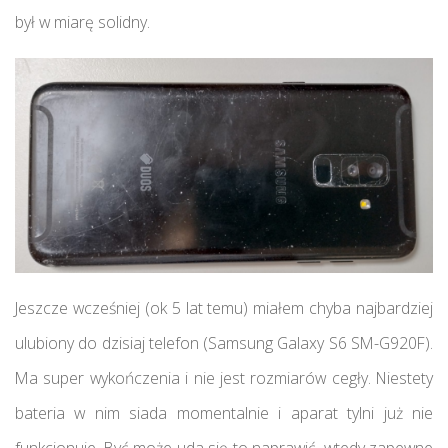
był w miarę solidny.
Jeszcze wcześniej (ok 5 lat temu) miałem chyba najbardziej
ulubiony do dzisiaj telefon (Samsung Galaxy S6 SM-G920F).
Ma super wykończenia i nie jest rozmiarów cegły. Niestety
bateria w nim siada momentalnie i aparat tylni już nie
funkcjonuje. Być może uda się to naprawić, wtedy zapewne