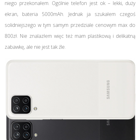
niego przekonałem. Ogólnie telefon jest ok – lekki, duży
ekran, bateria 5000mAh. Jednak ja szukałem czegoś
solidniejszego w tym samym przedziale cenowym max do
800zł. Nie znalazłem więc też mam plastikową i delikatną
zabawkę, ale nie jest tak źle.