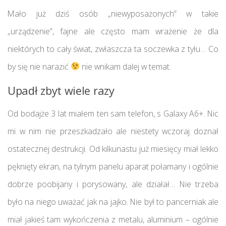
Mało już dziś osób „niewyposażonych” w takie
„urządzenie”, fajne ale często mam wrażenie że dla
niektórych to cały świat, zwłaszcza ta soczewka z tyłu… Co
by się nie narazić
nie wnikam dalej w temat.
Upadł zbyt wiele razy
Od bodajże 3 lat miałem ten sam telefon, s Galaxy A6+. Nic
mi w nim nie przeszkadzało ale niestety wczoraj doznał
ostatecznej destrukcji. Od kilkunastu już miesięcy miał lekko
pęknięty ekran, na tylnym panelu aparat połamany i ogólnie
dobrze poobijany i porysowany, ale działał… Nie trzeba
było na niego uważać jak na jajko. Nie był to pancerniak ale
miał jakieś tam wykończenia z metalu, aluminium – ogólnie