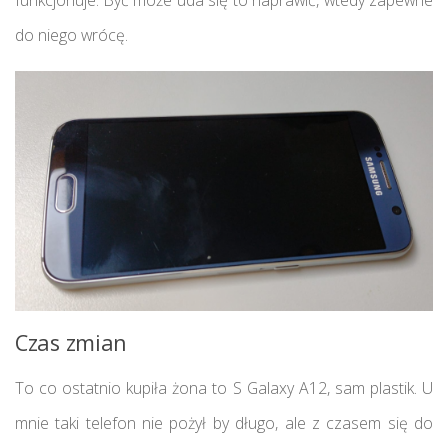
do niego wrócę.
Czas zmian
To co ostatnio kupiła żona to S Galaxy A12, sam plastik. U
mnie taki telefon nie pożył by długo, ale z czasem się do