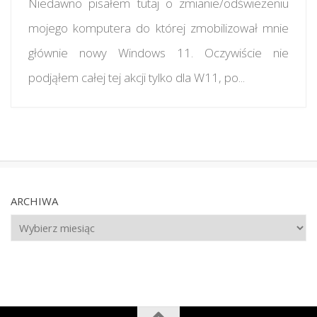
Niedawno pisałem tutaj o zmianie/odświeżeniu
mojego komputera do której zmobilizował mnie
głównie nowy Windows 11. Oczywiście nie
podjąłem całej tej akcji tylko dla W11, po...
ARCHIWA
Archiwa