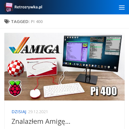
Skip to content
TAGGED:
PI 400
DZISIAJ
29.12.2021
Znalazłem Amigę…