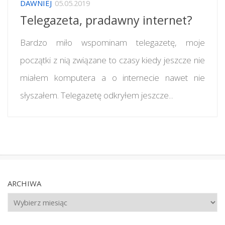
DAWNIEJ
05.05.2019
Telegazeta, pradawny internet?
Bardzo miło wspominam telegazetę, moje
początki z nią związane to czasy kiedy jeszcze nie
miałem komputera a o internecie nawet nie
słyszałem. Telegazetę odkryłem jeszcze...
ARCHIWA
Archiwa