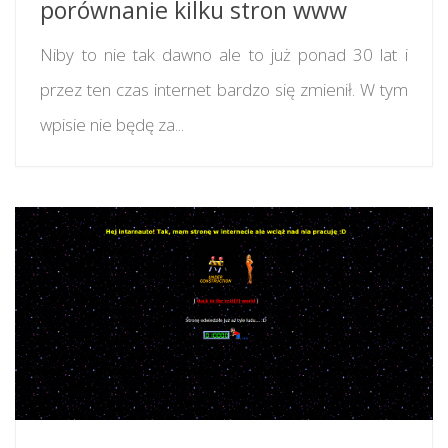
porównanie kilku stron www
Niby to nie tak dawno ale to już ponad 30 lat i
przez ten czas internet bardzo się zmienił. W tym
wpisie nie będę za...