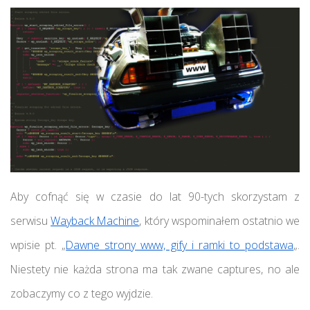
Aby cofnąć się w czasie do lat 90-tych skorzystam z
serwisu
Wayback Machine
, który wspominałem ostatnio we
wpisie pt. „
Dawne strony www, gify i ramki to podstawa
„.
Niestety nie każda strona ma tak zwane captures, no ale
zobaczymy co z tego wyjdzie.