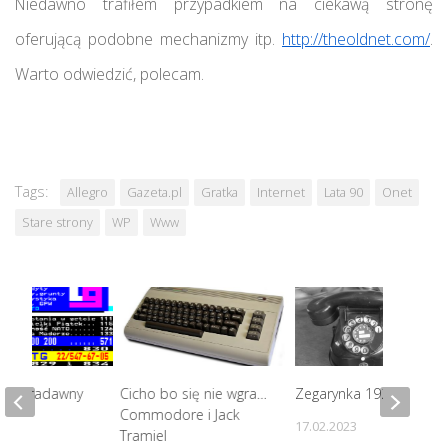
Niedawno trafiłem przypadkiem na ciekawą stronę
oferującą podobne mechanizmy itp.
http://theoldnet.com/
.
Warto odwiedzić, polecam.
Tags:
Allegro
Gazeta.pl
Gratka
Internet
Lata 90
Onet
Stare strony
WP
Www
ta, pradawny
Cicho bo się nie wgra…
Zegarynka 19226
Commodore i Jack
17.02.2023
Tramiel
9