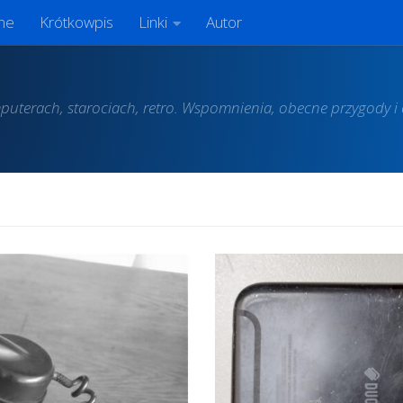
ne
Krótkowpis
Linki
Autor
puterach, starociach, retro. Wspomnienia, obecne przygody i e