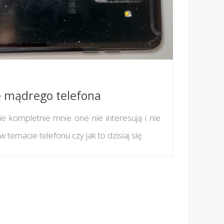
 mądrego telefona
e kompletnie mnie one nie interesują i nie
 temacie telefonu czy jak to dzisiaj się...