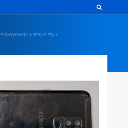
ksperymenty w starym stylu..