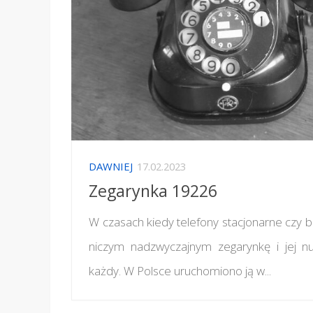
DAWNIEJ
17.02.2023
Zegarynka 19226
W czasach kiedy telefony stacjonarne czy bu
niczym nadzwyczajnym zegarynkę i jej 
każdy. W Polsce uruchomiono ją w...