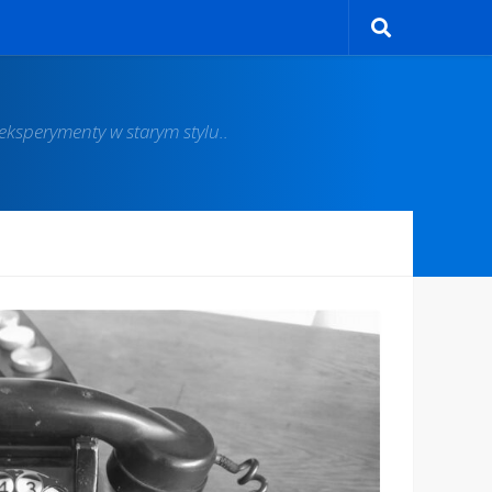
ksperymenty w starym stylu..