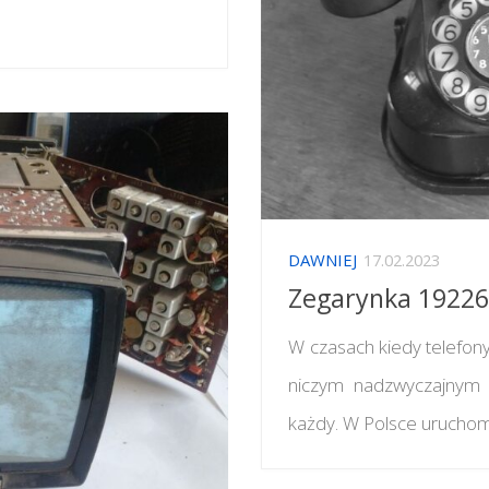
DAWNIEJ
17.02.2023
Zegarynka 1922
W czasach kiedy telefony
niczym nadzwyczajnym 
każdy. W Polsce uruchomi