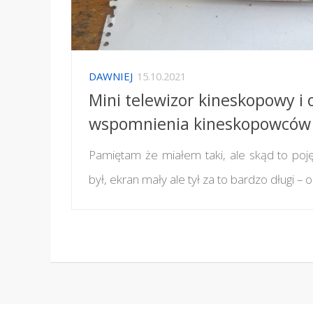
DAWNIEJ
15.10.2021
Mini telewizor kineskopowy i 
wspomnienia kineskopowców
Pamiętam że miałem taki, ale skąd to poję
był, ekran mały ale tył za to bardzo długi –