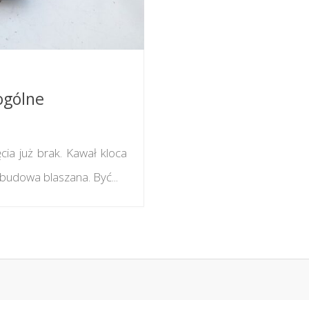
ogólne
cia już brak. Kawał kloca
 obudowa blaszana. Być...