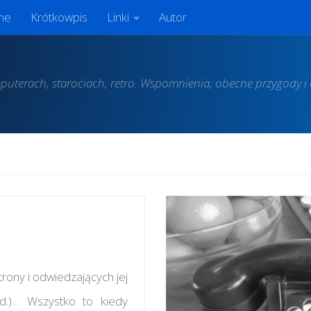
ne
Krótkowpis
Linki
Autor
puterach, starociach, retro. Wspomnienia, obecne przygody i e
trony i odwiedzających jej
td.)… Wszystko to kiedy