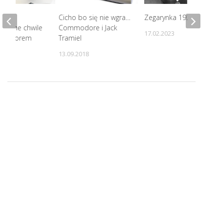
Cicho bo się nie wgra…
Zegarynka 19226
mniane chwile
Commodore i Jack
17.02.2023
elewizorem
Tramiel
9
13.09.2018