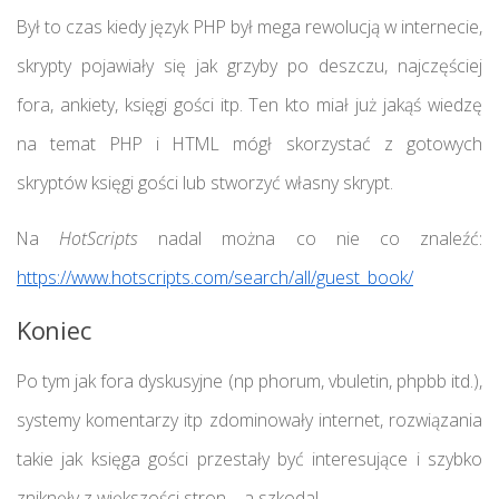
Był to czas kiedy język PHP był mega rewolucją w internecie,
skrypty pojawiały się jak grzyby po deszczu, najczęściej
fora, ankiety, księgi gości itp. Ten kto miał już jakąś wiedzę
na temat PHP i HTML mógł skorzystać z gotowych
skryptów księgi gości lub stworzyć własny skrypt.
Na
HotScripts
nadal można co nie co znaleźć:
https://www.hotscripts.com/search/all/guest_book/
Koniec
Po tym jak fora dyskusyjne (np phorum, vbuletin, phpbb itd.),
systemy komentarzy itp zdominowały internet, rozwiązania
takie jak księga gości przestały być interesujące i szybko
zniknęły z większości stron – a szkoda!