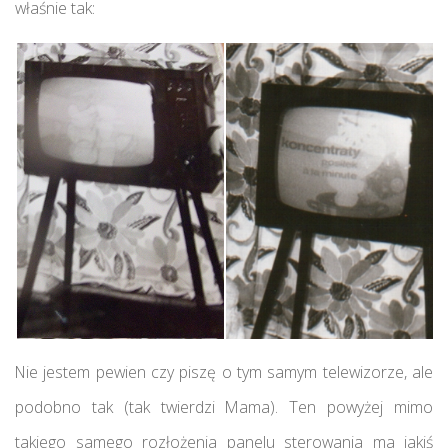
właśnie tak:
Nie jestem pewien czy piszę o tym samym telewizorze, ale
podobno tak (tak twierdzi Mama). Ten powyżej mimo
takiego samego rozłożenia panelu sterowania ma jakiś