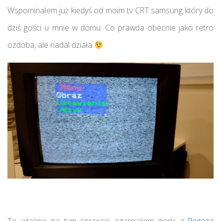
Wspominałem już kiedyś od moim tv CRT samsung który do
dziś gości u mnie w domu. Co prawda obecnie jako retro
ozdoba, ale nadal działa