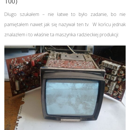
100)
Długo szukałem – nie łatwe to było zadanie, bo nie
pamiętałem nawet jak się nazywał ten tv. W końcu jednak
znalazłem i to właśnie ta maszynka radzieckiej produkcji: