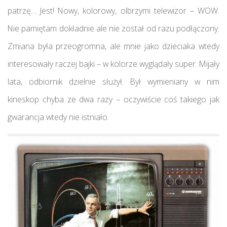
patrzę… Jest! Nowy, kolorowy, olbrzymi telewizor – WOW.
Nie pamiętam dokładnie ale nie został od razu podłączony.
Zmiana była przeogromna, ale mnie jako dzieciaka wtedy
interesowały raczej bajki – w kolorze wyglądały super. Mijały
lata, odbiornik dzielnie służył. Był wymieniany w nim
kineskop chyba ze dwa razy – oczywiście coś takiego jak
gwarancja wtedy nie istniało.