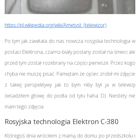
https://pl.wikipedia.org/wiki/Ametyst_(telewizor)
Po tym jak zawitała do nas nowsza rosyjska technologia w
postaci Elektrona, czarno-biały posłany został na śmieci ale
przed tym został rozebrany na części pierwsze. Przez kogo
chyba nie muszę pisać. Pamiętam że ojciec zrobił mi zdjęcie
z takiej perspektywy jak to bym niby był ja w telewizji
(wsadziłem głowę do podła od tyłu haha :D). Niestety nie
mam tego zdjęcia.
Rosyjska technologia Elektron C-380
Któregoś dnia wróciłem z mamą do domu po przedszkolu i