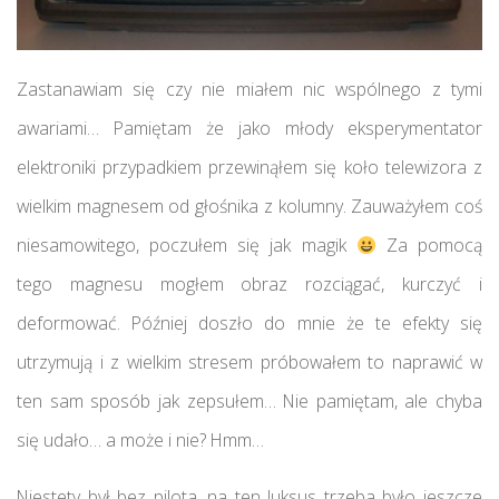
Zastanawiam się czy nie miałem nic wspólnego z tymi
awariami… Pamiętam że jako młody eksperymentator
elektroniki przypadkiem przewinąłem się koło telewizora z
wielkim magnesem od głośnika z kolumny. Zauważyłem coś
niesamowitego, poczułem się jak magik
Za pomocą
tego magnesu mogłem obraz rozciągać, kurczyć i
deformować. Później doszło do mnie że te efekty się
utrzymują i z wielkim stresem próbowałem to naprawić w
ten sam sposób jak zepsułem… Nie pamiętam, ale chyba
się udało… a może i nie? Hmm…
Niestety był bez pilota, na ten luksus trzeba było jeszcze