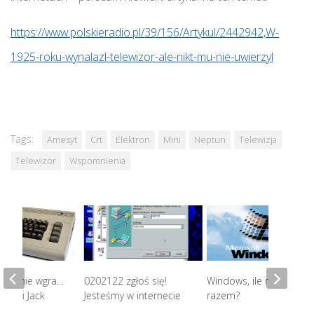
https://www.polskieradio.pl/39/156/Artykul/2442942,W-
1925-roku-wynalazl-telewizor-ale-nikt-mu-nie-uwierzyl
Tags:
Amesyt
Crt
Elektron
Mini
Neptun
Telewizja
Telewizor
Wspomnienia
 się nie wgra…
0202122 zgłoś się!
Windows, ile my już lat
re i Jack
Jesteśmy w internecie
razem?