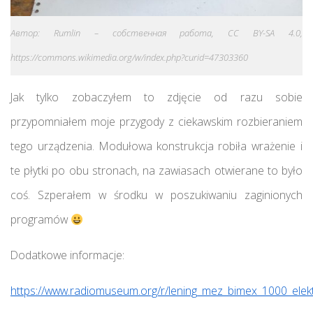
Автор: Rumlin – собственная работа, CC BY-SA 4.0,
https://commons.wikimedia.org/w/index.php?curid=47303360
Jak tylko zobaczyłem to zdjęcie od razu sobie
przypomniałem moje przygody z ciekawskim rozbieraniem
tego urządzenia. Modułowa konstrukcja robiła wrażenie i
te płytki po obu stronach, na zawiasach otwierane to było
coś. Szperałem w środku w poszukiwaniu zaginionych
programów
Dodatkowe informacje:
https://www.radiomuseum.org/r/lening_mez_bimex_1000_elektr