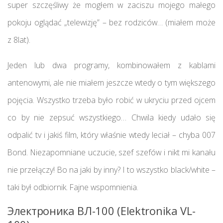
super szczęśliwy że mogłem w zaciszu mojego małego
pokoju oglądać „telewizję” – bez rodziców… (miałem może
z 8lat).
Jeden lub dwa programy, kombinowałem z kablami
antenowymi, ale nie miałem jeszcze wtedy o tym większego
pojęcia. Wszystko trzeba było robić w ukryciu przed ojcem
co by nie zepsuć wszystkiego… Chwila kiedy udało się
odpalić tv i jakiś film, który właśnie wtedy leciał – chyba 007
Bond. Niezapomniane uczucie, szef szefów i nikt mi kanału
nie przełączy! Bo na jaki by inny? I to wszystko black/white –
taki był odbiornik. Fajne wspomnienia.
Электроника ВЛ-100 (Elektronika VL-