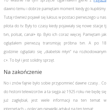
To właśnie na tym sprzęcie ogarniałem gierki z
Pegaza
dawno temu i dobrze pamiętam moment kiedy go kupiliśmy.
Tutaj również pojawił się luksus w postaci pierwszego u nas
pilota do tv. Były to czasy kiedy pojawiały się nowe stacje tj
tvn, polsat, canal+ itp. Było ich coraz więcej. Pamiętam jak
oglądałem pierwszą transmisję próbna tvn. A po 18
godzinie oglądało się „diabelski młyn” na rozkodowanym
c+. To był i jest solidny sprzęt.
Na zakończenie
No i znów fajnie było sobie przypomnieć dawne czasy… Co
do historii telewizorów a ta sięga aż 1925 roku nie będę się
już zagłębiał, jest wiele informacji na ten temat w
internetach – polecam niewielki artykuł na ten temat: