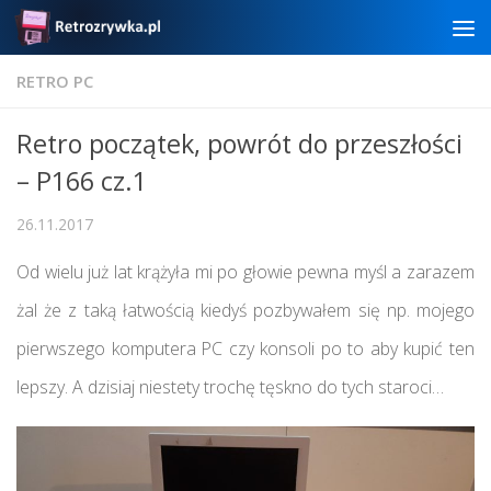
Skip to content
RETRO PC
Retro początek, powrót do przeszłości
– P166 cz.1
26.11.2017
Od wielu już lat krążyła mi po głowie pewna myśl a zarazem
żal że z taką łatwością kiedyś pozbywałem się np. mojego
pierwszego komputera PC czy konsoli po to aby kupić ten
lepszy. A dzisiaj niestety trochę tęskno do tych staroci…