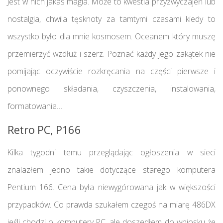
Jest w nich jakaś magia. Może to kwestia przyzwyczajeń lub
nostalgia, chwila tęsknoty za tamtymi czasami kiedy to
wszystko było dla mnie kosmosem. Oceanem który muszę
przemierzyć wzdłuż i szerz. Poznać każdy jego zakątek nie
pomijając oczywiście rozkręcania na części pierwsze i
ponownego składania, czyszczenia, instalowania,
formatowania…
Retro PC, P166
Kilka tygodni temu przeglądając ogłoszenia w sieci
znalazłem jedno takie dotyczące starego komputera
Pentium 166. Cena była niewygórowana jak w większości
przypadków. Co prawda szukałem czegoś na miarę 486DX
jeśli chodzi o komputery PC, ale doszedłem do wniosku że