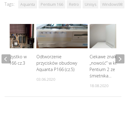
Tags:
Aquanta
Pentium 166
Retro
Unisys
Windows98
 – wszystko w
Odtworzenie
Ciekawe znalezisko,
DP-P166 cz.3
przycisków obudowy
„nowość” w kolekcji:
Aquanta P166 (cz.5)
Pentium 2 ze
7
śmietnika…
03.06.2020
18.08.2020