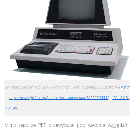
By Photographer: Tomislav Medak from Flickr / Editing: Bill Bertram (
Pixel8
)
–
https://www.flickr.com/photos/tomislavmedak/3803230853/
,
CC BY-SA
3.0
,
Link
Mimo tego że PET przewyższał pod wieloma względami