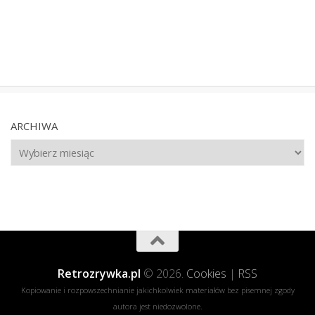
ARCHIWA
Archiwa
Retrozrywka.pl
© 2026.
Cookies
|
RSS
Kopiowanie i rozpowszechnianie jakichkolwiek materiałów bez pisemnej zgody
autora jest niedozwolone.