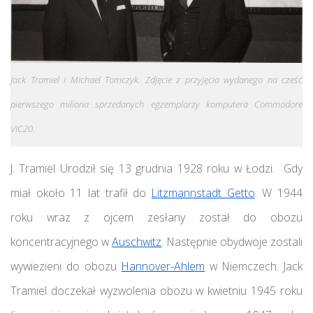
Jack Tramiel
i Michael Tomczyk. Zdjęcie z przyjęcia wydanego na cześć
pierwszego miliona sprzedanych egzemplarzy komputera Commodore
VIC20.
J. Tramiel Urodził się 13 grudnia 1928 roku w Łodzi. Gdy
miał około 11 lat trafił do
Litzmannstadt Getto
. W 1944
roku wraz z ojcem zesłany został do obozu
koncentracyjnego w
Auschwitz
. Następnie obydwoje zostali
wywiezieni do obozu
Hannover-Ahlem
w Niemczech. Jack
Tramiel doczekał wyzwolenia obozu w kwietniu 1945 roku