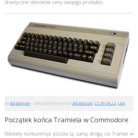
drastyczne obniżenie ceny swojego produktu.
By
Bill Bertram
– Self-published work by
Bill Bertram
,
CC BY-SA 2.5
,
Link
Początek końca Tramiela w Commodore
Niestety konkurencja poszła tą samą drogą co Tramiel w