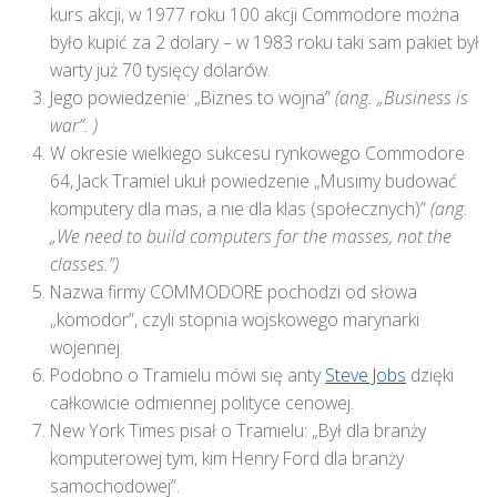
kurs akcji, w 1977 roku 100 akcji Commodore można
było kupić za 2 dolary – w 1983 roku taki sam pakiet był
warty już 70 tysięcy dolarów.
Jego powiedzenie: „Biznes to wojna”
(ang. „
Business is
war”. )
W okresie wielkiego sukcesu rynkowego Commodore
64, Jack Tramiel ukuł powiedzenie „Musimy budować
komputery dla mas, a nie dla klas (społecznych)”
(ang.
„We need to build computers for the masses, not the
classes.”)
Nazwa firmy COMMODORE pochodzi od słowa
„komodor”, czyli stopnia wojskowego marynarki
wojennej.
Podobno o Tramielu mówi się anty
Steve Jobs
dzięki
całkowicie odmiennej polityce cenowej.
New York Times pisał o Tramielu: „Był dla branży
komputerowej tym, kim Henry Ford dla branży
samochodowej”.