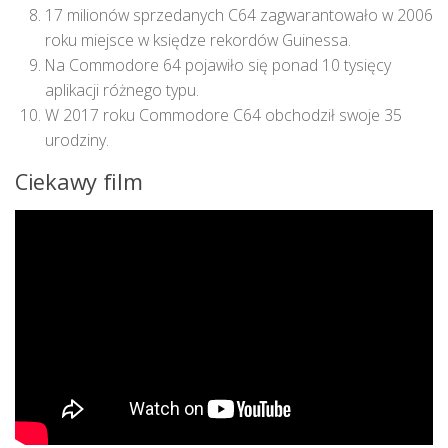
17 milionów sprzedanych C64 zagwarantowało w 2006
roku miejsce w księdze rekordów Guinessa.
Na Commodore 64 pojawiło się ponad 10 tysięcy
aplikacji różnego typu.
W 2017 roku Commodore C64 obchodził swoje 35
urodziny.
Ciekawy film