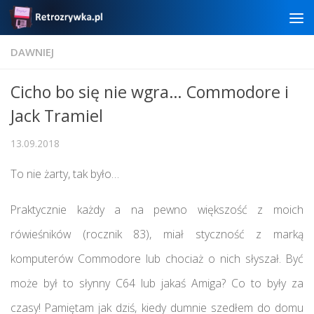
Skip to content
DAWNIEJ
Cicho bo się nie wgra… Commodore i
Jack Tramiel
13.09.2018
To nie żarty, tak było…
Praktycznie każdy a na pewno większość z moich
rówieśników (rocznik 83), miał styczność z marką
komputerów Commodore lub chociaż o nich słyszał. Być
może był to słynny C64 lub jakaś Amiga? Co to były za
czasy! Pamiętam jak dziś, kiedy dumnie szedłem do domu