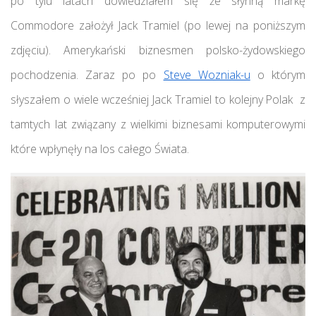
po tylu latach dowiedziałem się że słynną markę
Commodore założył Jack Tramiel (po lewej na poniższym
zdjęciu). Amerykański biznesmen polsko-żydowskiego
pochodzenia. Zaraz po po
Steve Wozniak-u
o którym
słyszałem o wiele wcześniej Jack Tramiel to kolejny Polak z
tamtych lat związany z wielkimi biznesami komputerowymi
które wpłynęły na los całego Świata.