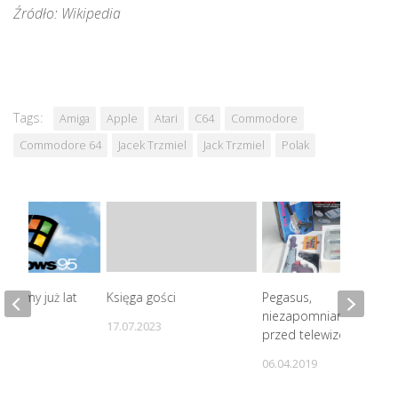
Źródło: Wikipedia
Tags:
Amiga
Apple
Atari
C64
Commodore
Commodore 64
Jacek Trzmiel
Jack Trzmiel
Polak
ile my już lat
Księga gości
Pegasus,
niezapomniane chwile
17.07.2023
przed telewizorem
0
06.04.2019