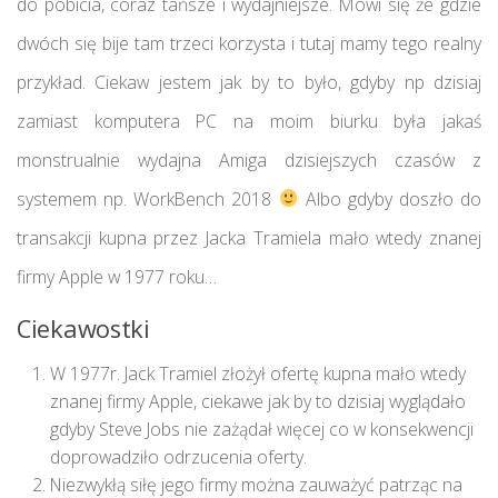
do pobicia, coraz tańsze i wydajniejsze. Mówi się że gdzie
dwóch się bije tam trzeci korzysta i tutaj mamy tego realny
przykład. Ciekaw jestem jak by to było, gdyby np dzisiaj
zamiast komputera PC na moim biurku była jakaś
monstrualnie wydajna Amiga dzisiejszych czasów z
systemem np. WorkBench 2018
Albo gdyby doszło do
transakcji kupna przez Jacka Tramiela mało wtedy znanej
firmy Apple w 1977 roku…
Ciekawostki
W 1977r. Jack Tramiel złożył ofertę kupna mało wtedy
znanej firmy Apple, ciekawe jak by to dzisiaj wyglądało
gdyby Steve Jobs nie zażądał więcej co w konsekwencji
doprowadziło odrzucenia oferty.
Niezwykłą siłę jego firmy można zauważyć patrząc na