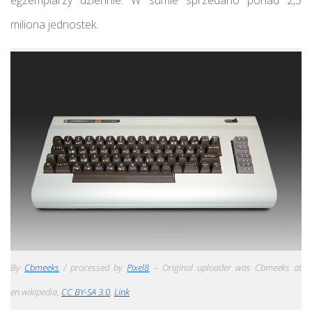
miliona jednostek.
By
Cbmeeks
/ processed by
Pixel8
– Original uploader was Cbmeeks at
en.wikipedia,
CC BY-SA 3.0
,
Link