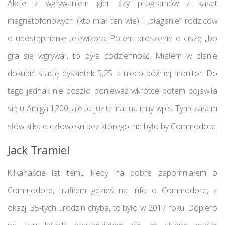
Akcje z wgrywaniem gier czy programów z kaset
magnetofonowych (kto miał ten wie) i „błaganie” rodziców
o udostępnienie telewizora. Potem proszenie o ciszę „bo
gra się wgrywa”, to była codzienność. Miałem w planie
dokupić stację dyskietek 5,25 a nieco później monitor. Do
tego jednak nie doszło ponieważ wkrótce potem pojawiła
się u Amiga 1200, ale to już temat na inny wpis. Tymczasem
słów kilka o człowieku bez którego nie było by Commodore.
Jack Tramiel
Kilkanaście lat temu kiedy na dobre zapomniałem o
Commodore, trafiłem gdzieś na info o Commodore, z
okazji 35-tych urodzin chyba, to było w 2017 roku. Dopiero