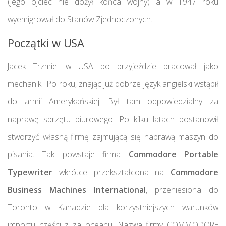
(jego ojciec nie dożył końca wojny) a w 1947 roku
wyemigrował do Stanów Zjednoczonych.
Początki w USA
Jacek Trzmiel w USA po przyjeździe pracował jako
mechanik . Po roku, znając już dobrze język angielski wstąpił
do armii Amerykańskiej. Był tam odpowiedzialny za
naprawę sprzętu biurowego. Po kilku latach postanowił
stworzyć własną firmę zajmującą się naprawą maszyn do
pisania. Tak powstaje firma
Commodore Portable
Typewriter
wkrótce przekształcona na
Commodore
Business Machines International
, przeniesiona do
Toronto w Kanadzie dla korzystniejszych warunków
importu części z za oceanu. Nazwa firmy COMMODORE